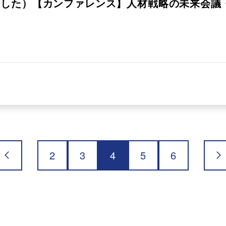
した）【カンファレンス】人材戦略の未来会議
～
2
3
4
5
6