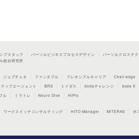
ンプスタッフ
パーソルビジネスプロセスデザイン
パーソルクロステク
ル総合研究所
ジョブチェキ
ファンタブル
フレキシブルキャリア
Chall-edge
クティブエージェント
BRS
ミイダス
dodaチャレンジ
doda X
フル
ミラトレ
Neuro Dive
HiPro
ワークスイッチコンサルティング
HITO-Manager
MITERAS
ポ