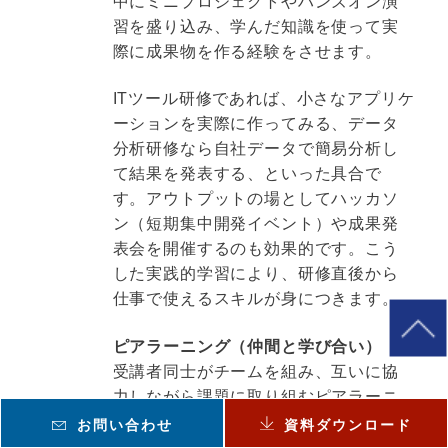
中にミニプロジェクトやハンズオン演
習を盛り込み、学んだ知識を使って実
際に成果物を作る経験をさせます。
ITツール研修であれば、小さなアプリケ
ーションを実際に作ってみる、データ
分析研修なら自社データで簡易分析し
て結果を発表する、といった具合で
す。アウトプットの場としてハッカソ
ン（短期集中開発イベント）や成果発
表会を開催するのも効果的です。こう
した実践的学習により、研修直後から
仕事で使えるスキルが身につきます。
ピアラーニング（仲間と学び合い）
受講者同士がチームを組み、互いに協
力しながら課題に取り組むピアラーニ
ングを導入しましょう。仲間と試行錯
お問い合わせ
資料ダウンロード
誤する中で得られる学びは深く、モチ