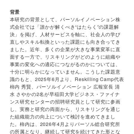
背景
本研究の背景として、パーソルイノベーション株
式会社では「誰かが解くべき“はたらく”の課題解
決」を掲げ、人材サービスを軸に、社会人の学び
直しやスキル転換といった課題にも向き合ってき
ました。近年、多くの企業が大きな事業変革に直
面する一方で、リスキリングがどのように組織や
事業の変化への適応につながるのかについては、
十分に明らかになっていません。こうした課題意
識のもと、2025年6月より、Reskilling Camp代表
柿内 秀賢、パーソルイノベーション 広報室長 清
水 さやかの2名が早稲田大学ビジネス・ファイナ
ンス研究センターの招聘研究員として研究に参画
し、実務と研究の両面から、リスキリングを通じ
た組織能力の向上について検討を進めてきまし
た。柿内は、2026年4月よりパーソル総合研究所
の所属となり、継続して研究を続けてきた形とな