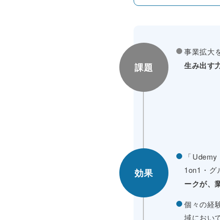
事業拡大
生み出す
課題
「Udem
1on1
効果
ークが、
個々の経
域におい