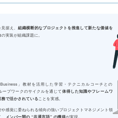
を見据え、
組織横断的なプロジェクトを推進して新たな価値を
力
の実装が組織課題に。
y Business」教材を活用した学習・テクニカルコーチとの
・グループワークのサイクルを通じて
体得した知識やフレームワ
業務で活かされている
ことを実感。
験や感覚に委ねられる傾向の強いプロジェクトマネジメント領
て、
メンバー間の “共通言語” の獲得
が実現。