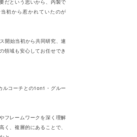
要だという思いから、内製で
で当初から惹かれていたのが
てサービス開始当初から共同研究、連
トの領域も安心してお任せでき
。
ニカルコーチとの1on1・グルー
やフレームワークを深く理解
高く、複層的にあることで、
なと。