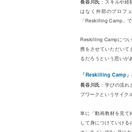
長谷川氏
：スキルや経
はなく外部のプロフ
「Reskilling Camp
Reskilling Ca
携をさせていただいて
るだろうという思いが
「Reskilling
長谷川氏
：学びの流れと
プワークというサイク
単に「動画教材を見て
して身につけていける
オンラインで3ヶ月に